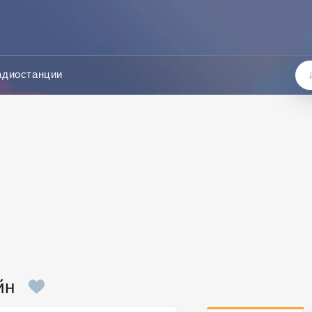
адиостанции
йн