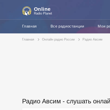
Online
Radio Planet
Главная
Все радиостанции
Мои р
Главная
Онлайн радио России
Радио Авсим
Радио Авсим - слушать онла