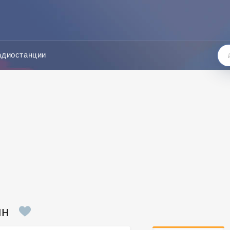
адиостанции
йн