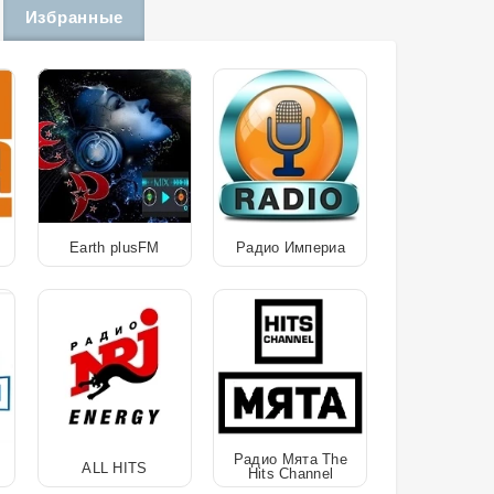
Избранные
Earth plusFM
Радио Империа
Радио Мята The
ALL HITS
Hits Channel