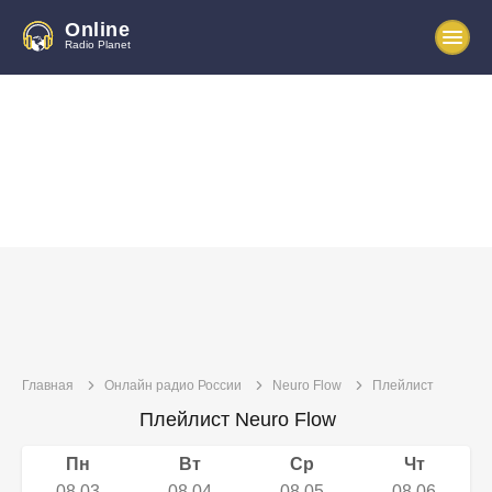
Online
Radio Planet
Главная
Онлайн радио России
Neuro Flow
Плейлист
Плейлист Neuro Flow
Пн
Вт
Ср
Чт
08.03
08.04
08.05
08.06