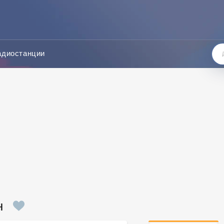
адиостанции
н