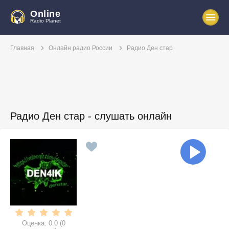
Online
Radio Planet
Главная
Онлайн радио России
Радио Ден стар
Радио Ден стар - слушать онлайн
Оценка:
0.0
(
0