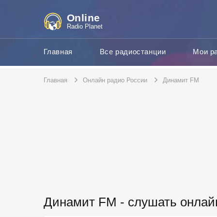
Online
Radio Planet
Главная
Все радиостанции
Мои р
Главная
Онлайн радио России
Динамит FM
Динамит FM - слушать онлай