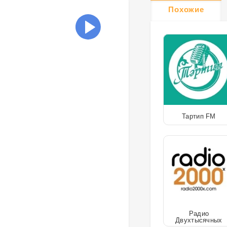
Похожие
Тартип FM
Радио
Двухтысячных