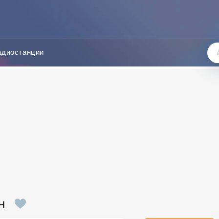
адиостанции
н