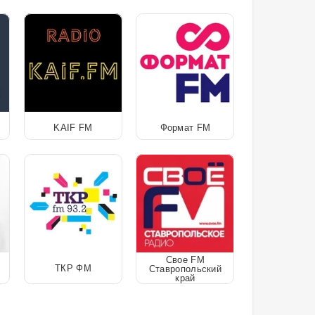
KAIF FM
Формат FM
Свое FM
ТКР ФМ
Ставропольский
край