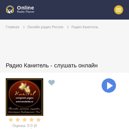
Online
Radio Planet
Главная
Онлайн радио России
Радио Канитель
Радио Канитель - слушать онлайн
Оценка:
0.0
(
0