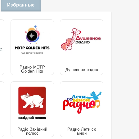
Избранные
Радио МЭТР
Душевное радио
Golden Hits
Радіо Західний
Радио Лети со
полюс
мной