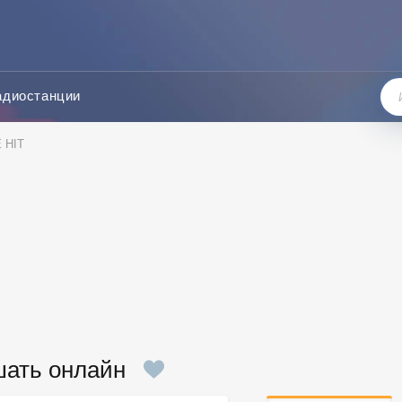
адиостанции
 HIT
шать онлайн