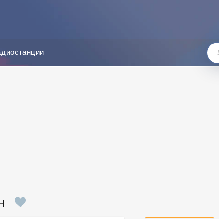
адиостанции
н