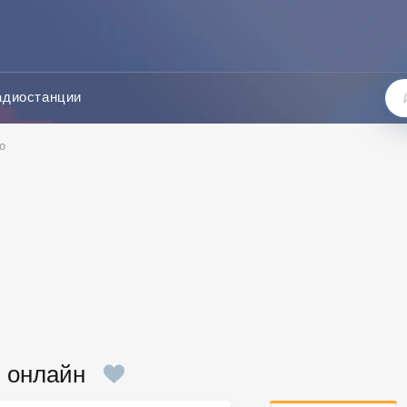
адиостанции
o
ь онлайн