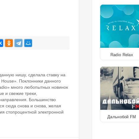
Radio Relax
анную нишу, сделала ставку на
 House». Поклонники данного
adio» много любопытных новинок
е и свежие треки,
 направления. Большинство
я сюда снова и снова, желая
ия стопроцентной электронной
Дальнобой FM