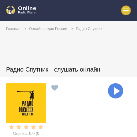
Online
Radio Planet
Главная
Онлайн радио России
Радио Спутник
Радио Спутник - слушать онлайн
Оценка:
0.0
(
0