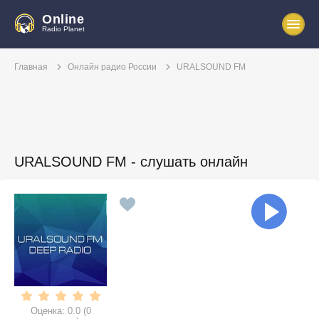
Online
Radio Planet
Главная
Онлайн радио России
URALSOUND FM
URALSOUND FM - слушать онлайн
Оценка:
0.0
(
0