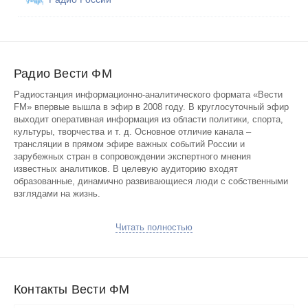
Радио Вести ФМ
Радиостанция информационно-аналитического формата «Вести
FM» впервые вышла в эфир в 2008 году. В круглосуточный эфир
выходит оперативная информация из области политики, спорта,
культуры, творчества и т. д. Основное отличие канала –
трансляции в прямом эфире важных событий России и
зарубежных стран в сопровождении экспертного мнения
известных аналитиков. В целевую аудиторию входят
образованные, динамично развивающиеся люди с собственными
взглядами на жизнь.
Разговорная составляющая эфира представлена передачами,
Читать полностью
освещающими горячие происшествия в плане политической
обстановки и социальной сферы в виде беседы ведущих с
профессионалами в своей области.
Постоянные слушатели волны находятся всегда в курсе
Контакты Вести ФМ
актуальных погодных условий и спортивных новостей благодаря
регулярным тематическим рубрикам. Информационные передачи