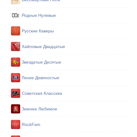
Родные Нулевые
Русские Каверы
Хайповые Двадцатые
Звездатые Десятые
Лихие Девяностые
Советская Классика
Зимнее Любимое
RockFam