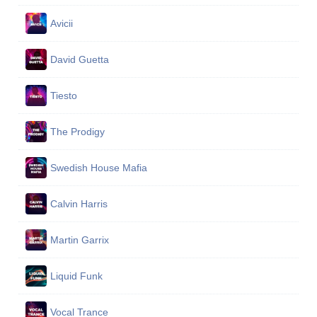
Avicii
David Guetta
Tiesto
The Prodigy
Swedish House Mafia
Calvin Harris
Martin Garrix
Liquid Funk
Vocal Trance