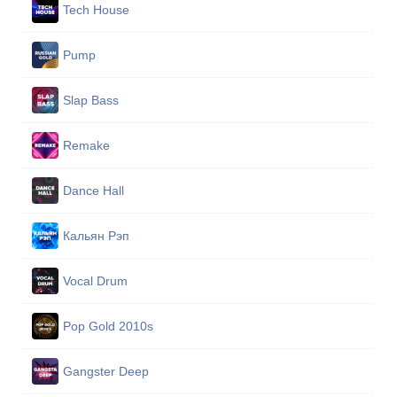
Tech House
Pump
Slap Bass
Remake
Dance Hall
Кальян Рэп
Vocal Drum
Pop Gold 2010s
Gangster Deep