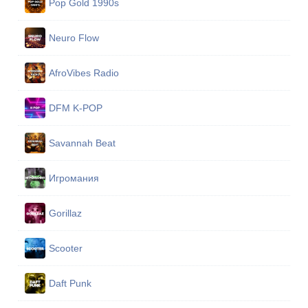
Pop Gold 1990s
Neuro Flow
AfroVibes Radio
DFM K-POP
Savannah Beat
Игромания
Gorillaz
Scooter
Daft Punk