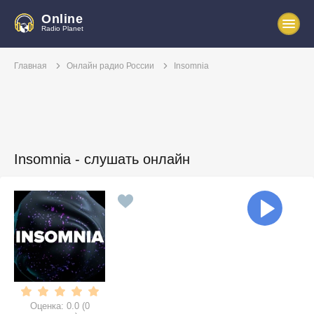
Online
Radio Planet
Главная
Онлайн радио России
Insomnia
Insomnia - слушать онлайн
Оценка:
0.0
(
0