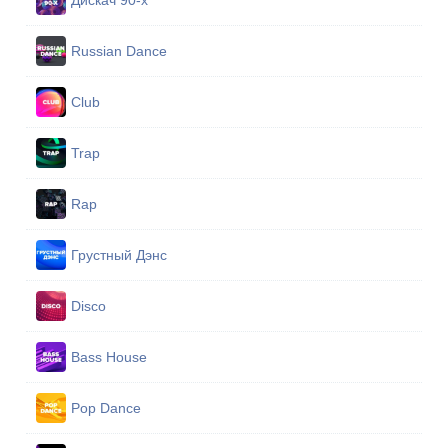
Дискач 90-х
Russian Dance
Club
Trap
Rap
Грустный Дэнс
Disco
Bass House
Pop Dance