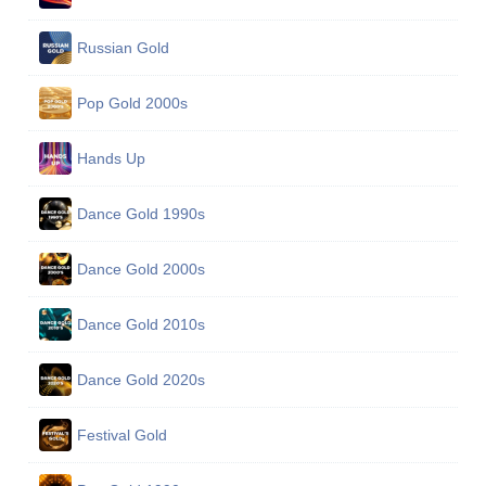
Russian Gold
Pop Gold 2000s
Hands Up
Dance Gold 1990s
Dance Gold 2000s
Dance Gold 2010s
Dance Gold 2020s
Festival Gold