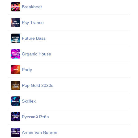
Breakbeat
Psy Trance
Future Bass
Organic House
Party
Pop Gold 2020s
Skrillex
Русский Рейв
Armin Van Buuren