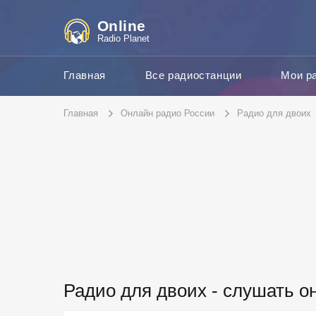
Online
Radio Planet
Главная
Все радиостанции
Мои р
Главная
Онлайн радио России
Радио для двоих
Радио для двоих - слушать о