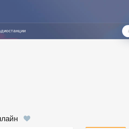
адиостанции
нлайн