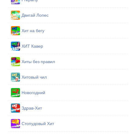
Двигай Лопес
Хит на бегу
ХИТ Кавер
Хиты без правил
Хитовый чил
Новогодний
Здрав-Хит
Стопудовый Хит