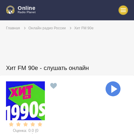
Online
Radio Planet
Главная
Онлайн радио России
Хит FM 90е
Хит FM 90е - слушать онлайн
Оценка:
0.0
(
0