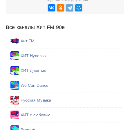
Все каналы Хит FM 90е
Хит FM
ХИТ Нулевых
ХИТ Десятых
We Can Dance
Русская Музыка
ХИТ с любовью
Preparty