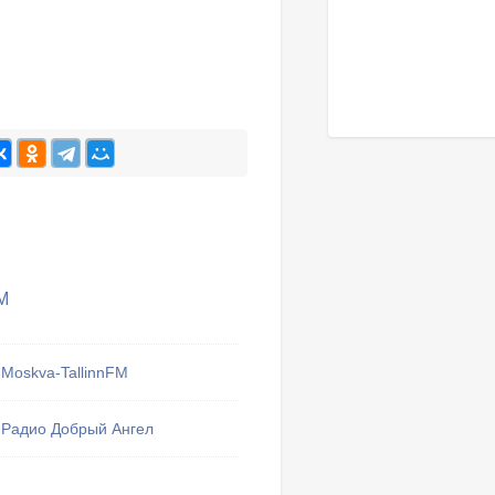
M
Moskva-TallinnFM
Тут могу
Радио Добрый Ангел
избранные 
Мои 