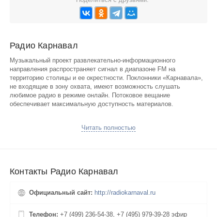
Радио Карнавал
Музыкальный проект развлекательно-информационного
направления распространяет сигнал в диапазоне FM на
территорию столицы и ее окрестности. Поклонники «Карнавала»,
не входящие в зону охвата, имеют возможность слушать
любимое радио в режиме онлайн. Потоковое вещание
обеспечивает максимальную доступность материалов.
Эфирная сетка включает в себя преимущественно иностранные и
Читать полностью
отечественные композиции незабываемых «девяностых». Чуть
меньше времени отводится заводным танцевальным трекам
периода 21 века. В дополнение к музыке, станция предлагает
выпуски актуальных новостей и авторские программы
развлекательного характера.
Контакты Радио Карнавал
Самая ранняя передача «Яркое утро», с остроумными шутками
ведущих, зарядит энергией и позитивом на весь предстоящий
Официальный сайт:
http://radiokarnaval.ru
день. Короткие ежечасные информационные вставки посвящены
прогнозам погоды, ситуациям на дорогах, свежим событиям
Телефон:
+7 (499) 236‑54-38, +7 (495) 979‑39-28 эфир
Москвы и России. Участники конкурсной программы «Вера, не