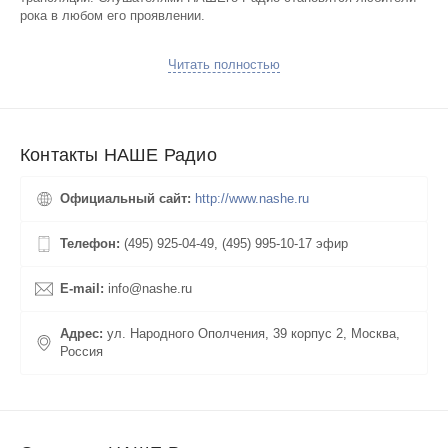
рока в любом его проявлении.
Ведущие НАШЕго Радио проводят увлекательные программы с
Читать полностью
высоким рейтингом у любителей рока: Подъемники, Шоу дня,
Чартова дюжина и многие другие. Из них можно почерпнуть много
интересной информации, новости о событиях в стране и мире.
НАШЕ Радио проводит для слушателей рок фестиваль
Нашествие.
Контакты НАШЕ Радио
В прямом эфире волны НАШЕ Радио играют песни групп Кино,
Алиса, Агата Кристи и другие популярные и новые русские рок
Официальный сайт:
http://www.nashe.ru
музыканты. Слушать НАШЕ радио можно бесплатно, трансляция
на сайте в отличном качестве.
Телефон:
(495) 925-04-49, (495) 995-10-17 эфир
У нас можно слушать радио разных жанров: рок, джаз, ретро,
шансон, поп, танцевальная музыка, разговорные радиостанции.
E-mail:
info@nashe.ru
Популярны у слушателей Русское радио, Юмор FM, Rock FM,
Радио Звезда, Хит FM, Русский рок, Пи FM, Вести FM, Жара FM,
Казак FM, Свое FM и другие. Радио, на котором звучат любимые
Адрес:
ул. Народного Ополчения, 39 корпус 2, Москва,
русские или зарубежные треки, можно добавить на свою страницу
Россия
и слушать в любом месте. Наш сайт не является
правообладателем. Контент принадлежит законным владельцам.
Соблюдаем политику конфиденциальности.