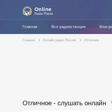
Online
Radio Planet
Главная
Все радиостанции
Мои р
Главная
Онлайн радио России
Отличное
Отличное - слушать онлайн