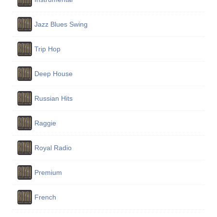
Jazz Blues Swing
Trip Hop
Deep House
Russian Hits
Raggie
Royal Radio
Premium
French