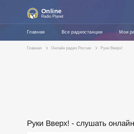
Online
Radio Planet
Главная
Все радиостанции
Мои р
Главная
Онлайн радио России
Руки Вверх!
Руки Вверх! - слушать онлай