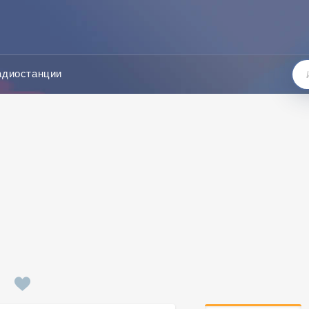
адиостанции
н