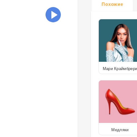
Похожие
Мари Краймбрер
Медляки