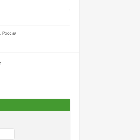
Тут могу
избранные 
, Россия
Мои 
я