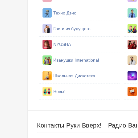
Техно Дэнс
Гости из будущего
NYUSHA
Иванушки International
Школьная Дискотека
Новьё
Контакты Руки Вверх! - Радио Ва