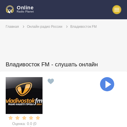
Online
Radio Planet
Главная
Онлайн радио России
Владивосток FM
Владивосток FM - слушать онлайн
Оценка:
0.0
(
0