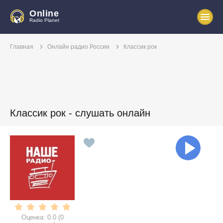
Online
Radio Planet
Главная
Онлайн радио России
Классик рок
Классик рок - слушать онлайн
Оценка:
0.0
(
0