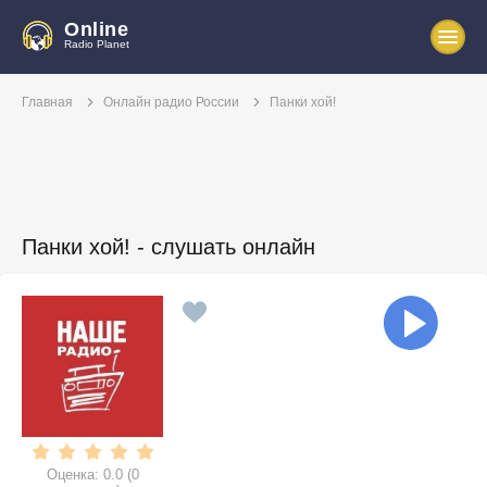
Online
Radio Planet
Главная
Онлайн радио России
Панки хой!
Панки хой! - слушать онлайн
Оценка:
0.0
(
0