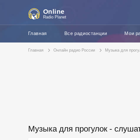
Online
Radio Planet
Главная
Все радиостанции
Мои р
Главная
Онлайн радио России
Музыка для прогу
Музыка для прогулок - слуша