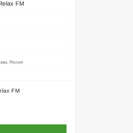
Relax FM
Тут могу
избранные 
Мои 
сква, Россия
elax FM