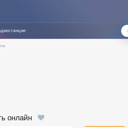
адиостанции
лок
ть онлайн