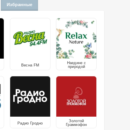
Избранные
Наедине с
Весна FM
природой
Золотой
Радио Гродно
Граммофон