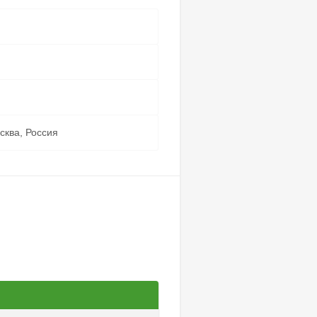
туальных погодных условий за
подборкой музыки, оптимально
 дням пользователи канала
«Ночь, время релакса».
сква, Россия