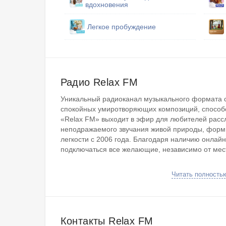
вдохновения
Легкое пробуждение
Радио Relax FM
Уникальный радиоканал музыкального формата с
спокойных умиротворяющих композиций, способ
«Relax FM» выходит в эфир для любителей рас
неподражаемого звучания живой природы, фор
легкости с 2006 года. Благодаря наличию онлай
подключаться все желающие, независимо от мес
Прослушивание плейлиста помогает быстро восс
Читать полность
рабочего дня или конфликта. Фонотека канала с
треков в стиле релакс, лаундж, чиллаут и им по
Каждый новый день начинается с программы «Утр
передающей точное время, чтобы никто не опаз
Контакты Relax FM