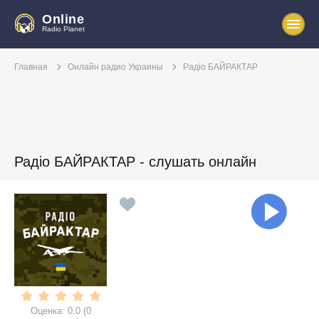
Online
Radio Planet
Главная
Онлайн радио Украины
Радіо БАЙРАКТАР
Радіо БАЙРАКТАР - слушать онлайн
Оценка:
0.0
(
0