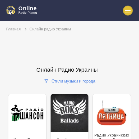
Online
Radio Planet
Главная
Онлайн радио Украины
Онлайн Радио Украины
Стили музыки и города
Поп
Рок
Хип-хоп
Клубная
Шансон
Классика
Танцы
Релакс
Джаз/Блюз
Радио Украинских