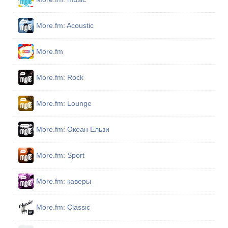
More.fm: Acoustic
More.fm
More.fm: Rock
More.fm: Lounge
More.fm: Океан Ельзи
More.fm: Sport
More.fm: каверы
More.fm: Classic