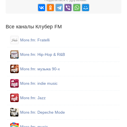
Все каналы Клубер FM
More.fm: Fratelli
More.fm: Hip-Hop & R&B
More.fm: музыка 90-х
More.fm: indie music
More.fm: Jazz
More.fm: Depeche Mode
More.fm: music