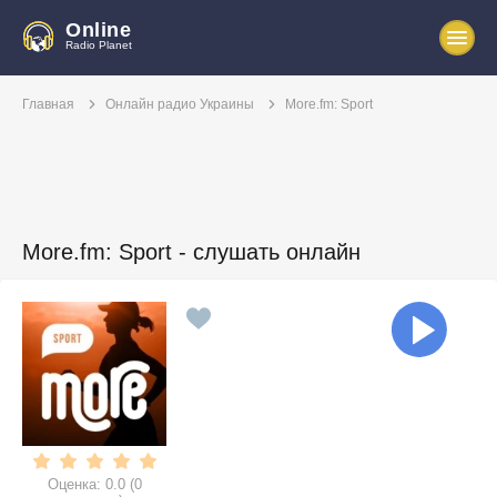
Online
Radio Planet
Главная
Онлайн радио Украины
More.fm: Sport
More.fm: Sport - слушать онлайн
Оценка:
0.0
(
0