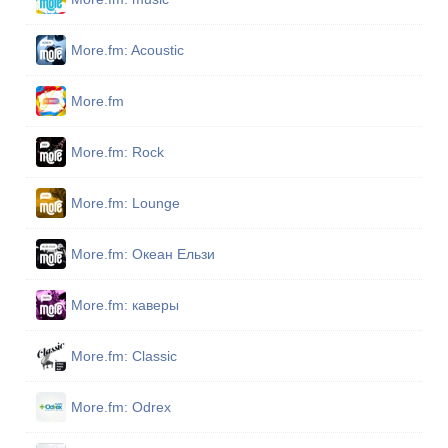
More.fm: Acoustic
More.fm
More.fm: Rock
More.fm: Lounge
More.fm: Океан Ельзи
More.fm: каверы
More.fm: Classic
More.fm: Odrex