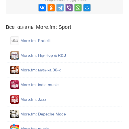
Все каналы More.fm: Sport
More.fm: Fratelli
More.fm: Hip-Hop & R&B
More.fm: музыка 90-х
More.fm: indie music
More.fm: Jazz
More.fm: Depeche Mode
More.fm: music