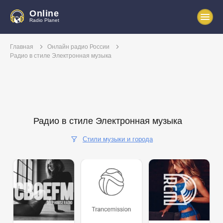
Online
Radio Planet
Главная
Онлайн радио России
Радио в стиле Электронная музыка
Радио в стиле Электронная музыка
Стили музыки и города
Поп
Рок
Хип-хоп
Клубная
Шансон
Классика