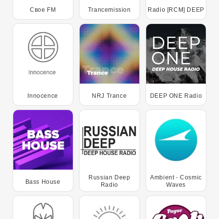
Танцы
Релакс
Джаз/Блюз
Свое FM
Trancemission
Radio [RCM] DEEP
Этно/фолк
Новости
Радио для детей
Разговорный
Для души
Ретро
Юмор
Романтика
Религия
Innocence
NRJ Trance
DEEP ONE Radio
Спорт
Поп-музыка
Рок-музыка
Разговорное
Танцевальная
Ретро музыка
радио
музыка
Электронная
Разная музыка
Лёгкая музыка
музыка
Russian Deep
Ambient - Cosmic
Альтернативная
Классическая
Bass House
Детская музыка
Radio
Waves
музыка/инди
музыка
Фолк и
этническая
Хип-хоп/рэп
R&B/cоул и фанк
музыка