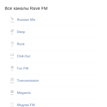
Все каналы Rave FM
Russian Mix
Deep
Rock
Chill-Out
Гоп FM
Trancemission
Megamix
Медляк FM