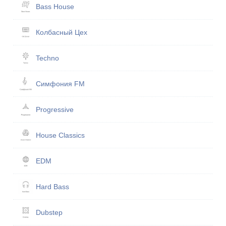
Bass House
Кол­бас­ный Цех
Techno
Симфония FM
Progressive
House Classics
EDM
Hard Bass
Dubstep