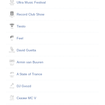
Ultra Music Festival
Record Club Show
Tiesto
Feel
David Guetta
Armin van Buuren
A State of Trance
DJ Gvozd
Сказ­ки MC V