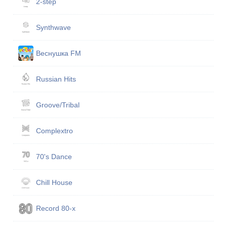
2-step
Synthwave
Веснушка FM
Russian Hits
Groove/Tribal
Complextro
70's Dance
Chill House
Record 80-х