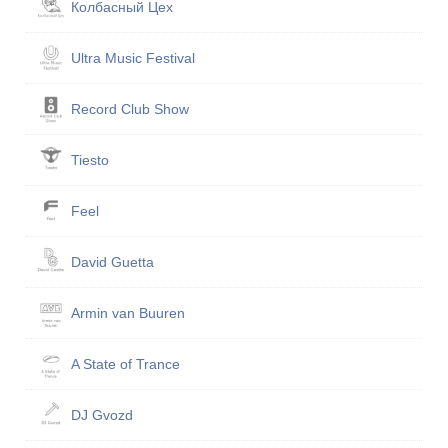
Кол­бас­ный Цех
Ultra Music Festival
Record Club Show
Tiesto
Feel
David Guetta
Armin van Buuren
A State of Trance
DJ Gvozd