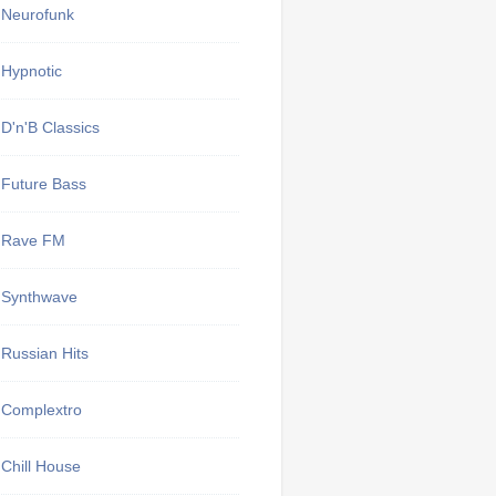
Neurofunk
Hypnotic
D'n'B Classics
Future Bass
Rave FM
Synthwave
Russian Hits
Complextro
Chill House