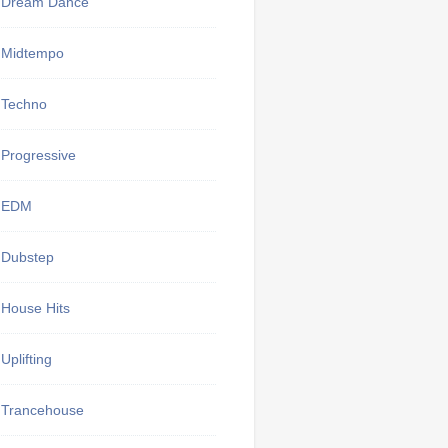
Dream Dance
Midtempo
Тут могу
избранные 
Techno
Мои 
Progressive
EDM
Dubstep
House Hits
Uplifting
Trancehouse