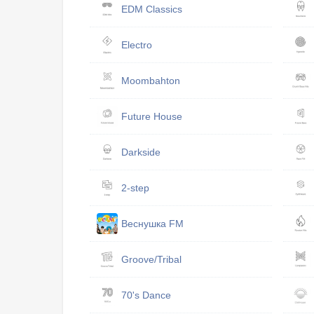
EDM Classics
Electro
Moombahton
Future House
Darkside
2-step
Веснушка FM
Groove/Tribal
70's Dance