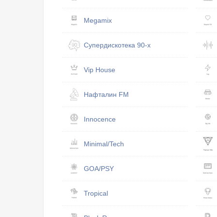
Megamix
Супердискотека 90-х
Vip House
Нафталин FM
Innocence
Minimal/Tech
GOA/PSY
Tropical