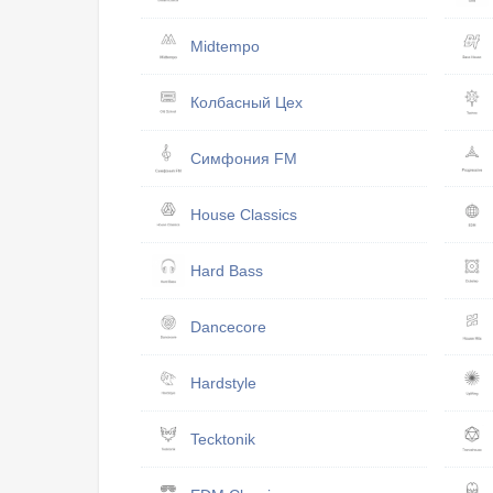
Midtempo
Кол­бас­ный Цех
Симфония FM
House Classics
Hard Bass
Dancecore
Hardstyle
Tecktonik