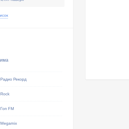
исок
Зима
Радио Рекорд
Rock
Гоп FM
Megamix