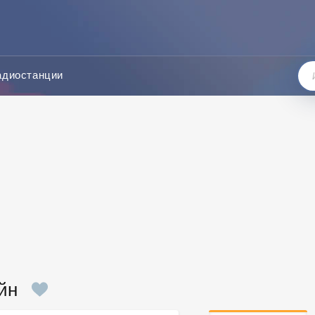
адиостанции
йн