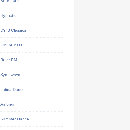
Neurofunk
Hypnotic
D'n'B Classics
Future Bass
Rave FM
Synthwave
Latina Dance
Ambient
Summer Dance