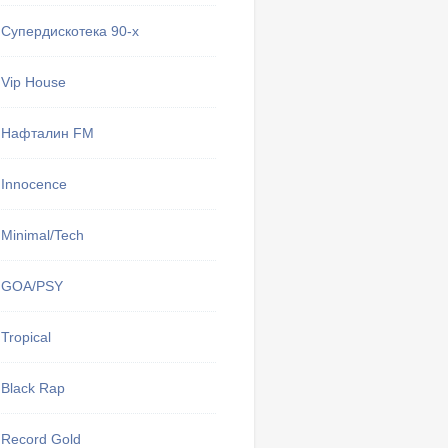
Супердискотека 90-х
Тут могу
Vip House
избранные 
Мои 
Нафталин FM
Innocence
Minimal/Tech
GOA/PSY
Tropical
Black Rap
Record Gold