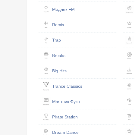
Медляк FM
Remix
Trap
Breaks
Big Hits
Trance Classics
Маятник Фуко
Pirate Station
Dream Dance