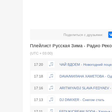
Поделиться с друзьями:
Плейлист
Русская Зима - Радио Рек
(UTC + 03:00)
17:20
ЧАЙ ВДОЕМ - Новогодний поце
17:18
DAVA/МИЛАНА ХАМЕТОВА - Од
17:16
ARITMIYA/DJ SLAVA FEDYAEV -
17:13
DJ DIMIXER - Снегом стать
17:11
FEDUK/CREAM SODA - Хлопья л