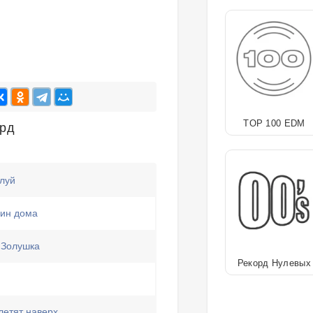
TOP 100 EDM
орд
луй
ин дома
 Золушка
Рекорд Нулевых
етят наверх