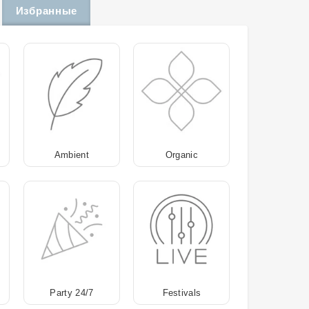
Избранные
Ambient
Organic
Party 24/7
Festivals