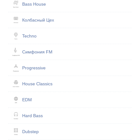
Bass House
Кол­бас­ный Цех
Techno
Симфония FM
Progressive
House Classics
EDM
Hard Bass
Dubstep