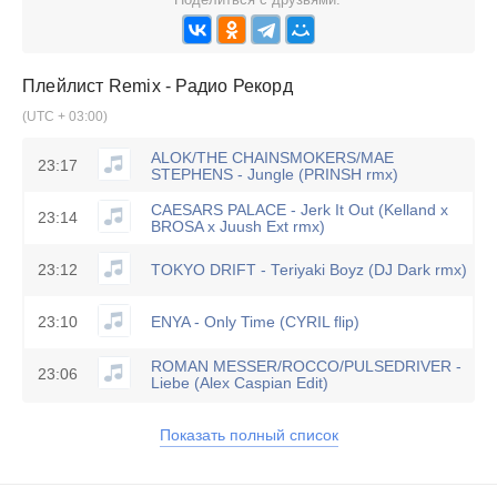
Плейлист
Remix - Радио Рекорд
(UTC + 03:00)
ALOK/THE CHAINSMOKERS/MAE
23:17
STEPHENS - Jungle (PRINSH rmx)
CAESARS PALACE - Jerk It Out (Kelland x
23:14
BROSA x Juush Ext rmx)
23:12
TOKYO DRIFT - Teriyaki Boyz (DJ Dark rmx)
23:10
ENYA - Only Time (CYRIL flip)
ROMAN MESSER/ROCCO/PULSEDRIVER -
23:06
Liebe (Alex Caspian Edit)
Показать полный список