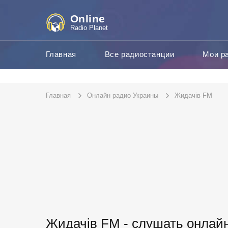
Online
Radio Planet
Главная
Все радиостанции
Мои р
Главная
Онлайн радио Украины
Жидачів FM
Жидачів FM - слушать онлай