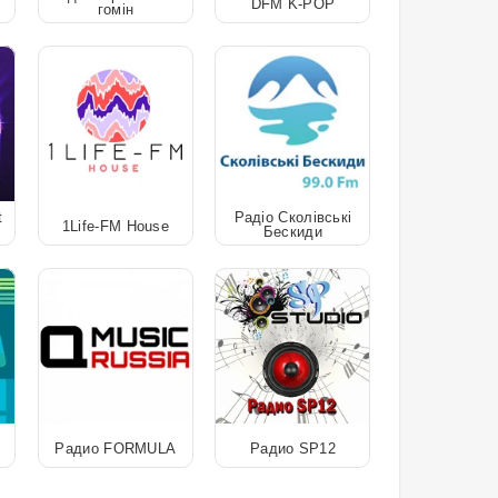
DFM K-POP
гомін
t
Радіо Сколівські
1Life-FM House
Бескиди
Радио FORMULA
Радио SP12