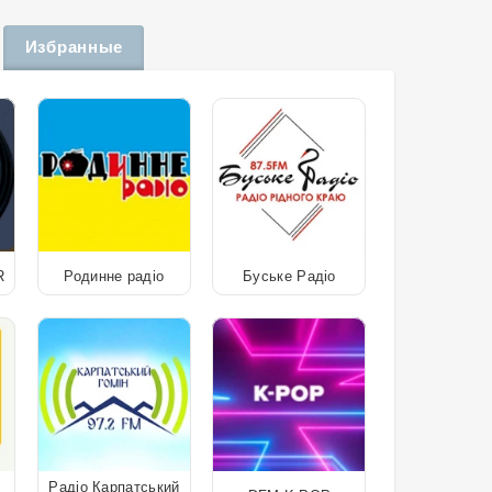
Избранные
R
Родинне радіо
Буське Радіо
Радіо Карпатський