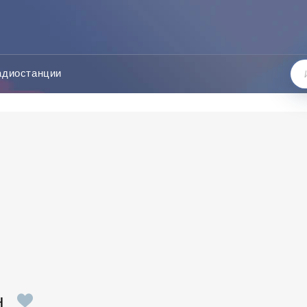
адиостанции
н