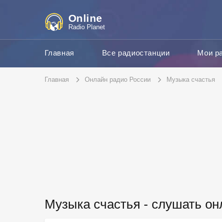
Online
Radio Planet
Главная
Все радиостанции
Мои р
Главная
Онлайн радио России
Музыка счастья
Музыка счастья - слушать он