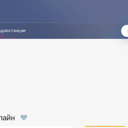
адиостанции
лайн