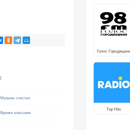
Голос Городищин
7
Музыка счастья
Top Hits
Время классики