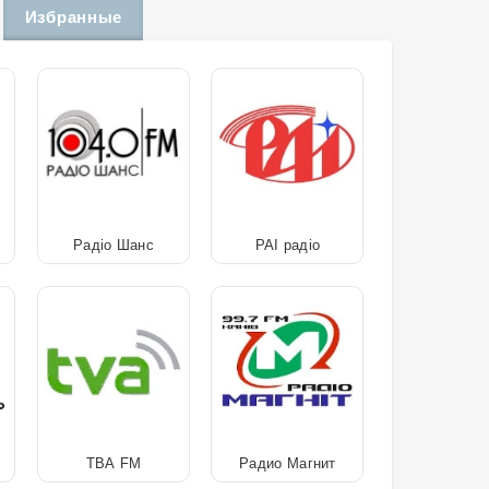
Избранные
Радіо Шанс
РАІ радіо
ТВА FM
Радио Магнит