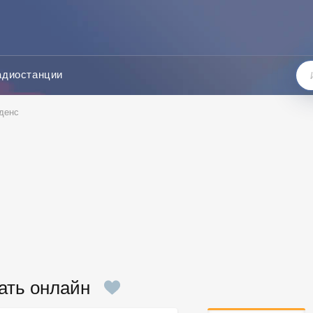
адиостанции
денс
ать онлайн