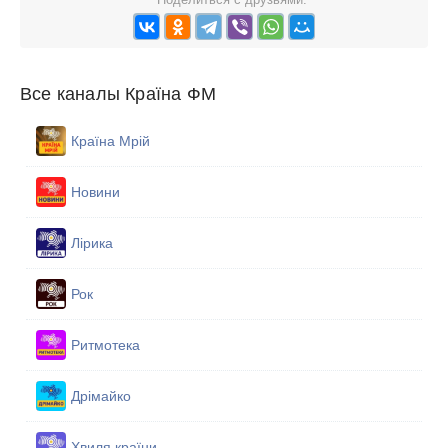
Все каналы Країна ФМ
Країна Мрій
Новини
Лірика
Рок
Ритмотека
Дрімайко
Хвиля країни