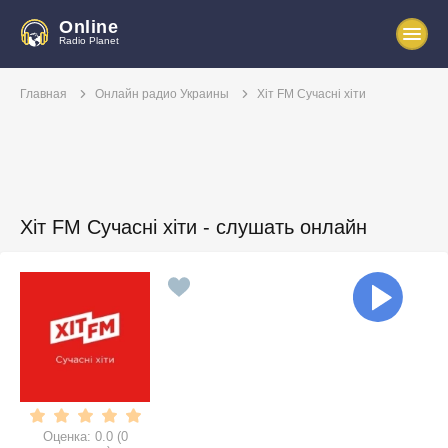
Online
Radio Planet
Главная
Онлайн радио Украины
Хіт FM Сучасні хіти
Хіт FM Сучасні хіти - слушать онлайн
Оценка:
0.0
(
0