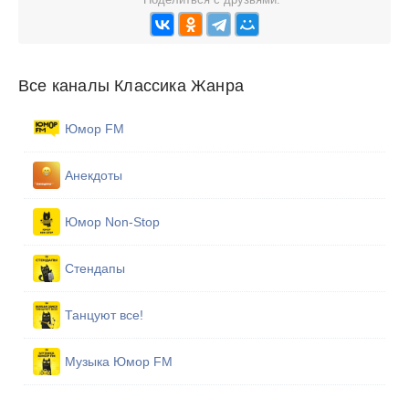
Все каналы Классика Жанра
Юмор FM
Анекдоты
Юмор Non-Stop
Стендапы
Танцуют все!
Музыка Юмор FM