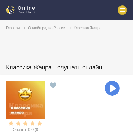
Online
Radio Planet
Главная
Онлайн радио России
Классика Жанра
Классика Жанра - слушать онлайн
Оценка:
0.0
(
0