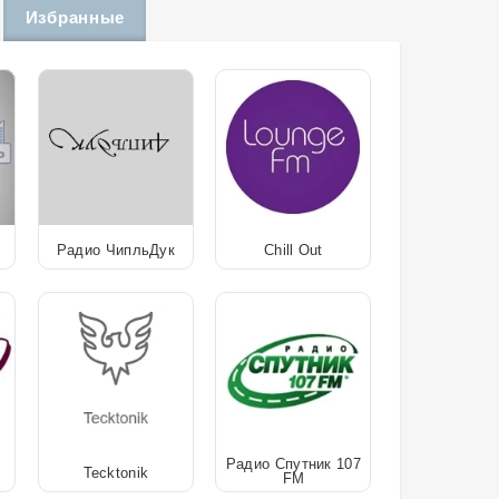
Избранные
Радио ЧипльДук
Chill Out
Радио Спутник 107
Tecktonik
FM