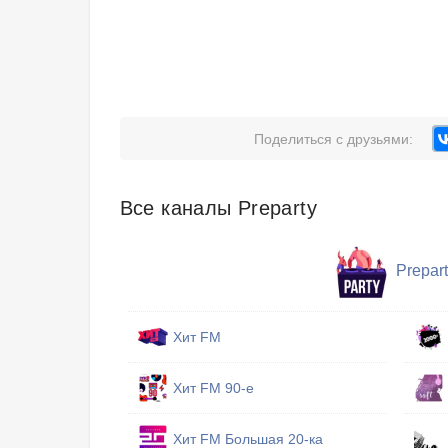
Поделиться с друзьями:
Все каналы Preparty
Prepar
Хит FM
Хит FM 90-е
Хит FM Большая 20-ка