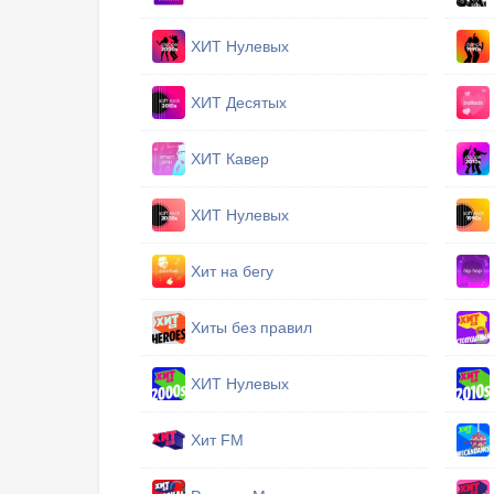
ХИТ Нулевых
ХИТ Десятых
ХИТ Кавер
ХИТ Нулевых
Хит на бегу
Хиты без правил
ХИТ Нулевых
Хит FM