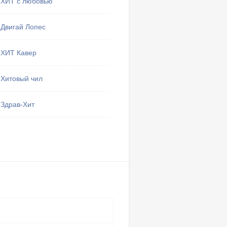
ХИТ с любовью
Двигай Лопес
Тут могу
избранные 
ХИТ Кавер
Мои 
Хитовый чил
Здрав-Хит