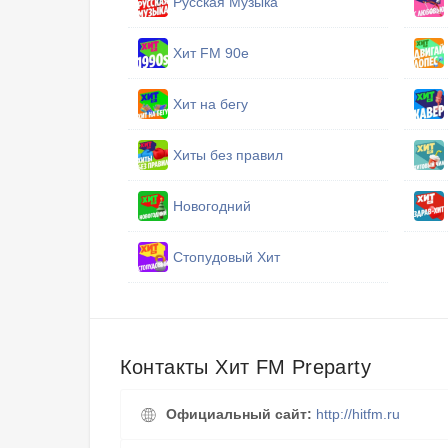
Русская Музыка
Хит FM 90е
Хит на бегу
Хиты без правил
Новогодний
Стопудовый Хит
Контакты Хит FM Preparty
Официальный сайт:
http://hitfm.ru