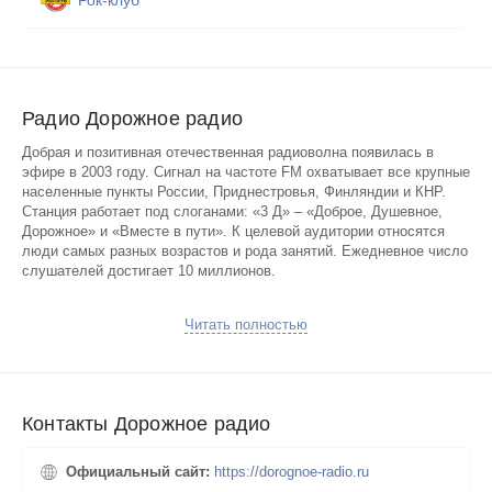
Рок-клуб
Радио Дорожное радио
Добрая и позитивная отечественная радиоволна появилась в
эфире в 2003 году. Сигнал на частоте FM охватывает все крупные
населенные пункты России, Приднестровья, Финляндии и КНР.
Станция работает под слоганами: «3 Д» – «Доброе, Душевное,
Дорожное» и «Вместе в пути». К целевой аудитории относятся
люди самых разных возрастов и рода занятий. Ежедневное число
слушателей достигает 10 миллионов.
Основу музыкального контента составляют энергичные хиты
Читать полностью
конца прошлого века, соседствующие с топовыми новинками,
зарубежными песнями, треками из популярных кинофильмов и
мультфильмов советского периода, авторскими, застольными,
дворовыми песнями, классикой городского романса, шансоном,
диско, и легкими композициями в стиле рок.
Контакты Дорожное радио
Информационный контент представлен регулярными сводками о
погодных условиях, дорожных пробках, свежих новостях и
Официальный сайт:
https://dorognoe-radio.ru
другими материалами. Насыщенность сетки эфира снимает