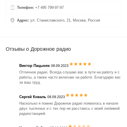
усталость от долгой езды за рулем, отвлекает от насущных
Телефон:
+7 495 799‑97-97
проблем, не позволяет уснуть и заскучать во время длительного
стояния в пробках.
Адрес:
ул. Станиславского, 21, Москва, Россия
Наибольшую популярность радиослушателей заслужили
передачи: «Музыкальное Обозрение», «Новости», «Дорожная
хроника», «Танцы по-русски», «Глобальный гороскоп», «Добрый
день».
Главные черты «Дорожного радио»:
Отзывы о Дорожное радио
Постоянное движение и развитие.
Преимущество задушевных и глубоких русских
Виктор Пацыняк
08.09.2023
песен, а также стопроцентных хитов прошлых
Отличное радио. Всегда слушаю вас в пути на работу и с
десятилетий.
работы, а также часто включаю на работе. Благодарю вас
за ваш труд.
Минимум иностранных композиций.
Приятная ностальгическая атмосфера.
Сергей Коваль
08.09.2023
Вхождение в топ-3 отечественных радиостанций в
плане ежедневного и еженедельного количества
Насколько я помню Дорожное радио появилось в начале
слушателей.
двух тысячных и с тех пор не расстаюсь с моей любимой
радиостанцией.
Общая программа радио отличается от трансляций,
поступающих на территорию Финляндии.