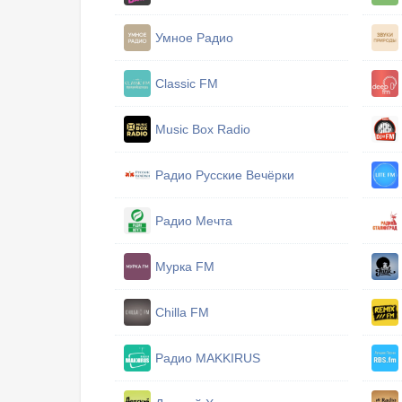
Умное Радио
Classic FM
Music Box Radio
Радио Русские Вечёрки
Радио Мечта
Мурка FM
Chilla FM
Радио MAKKIRUS