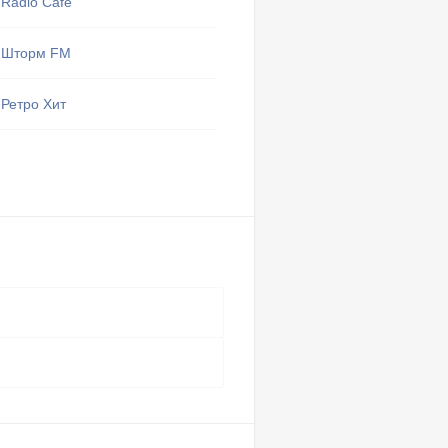
Radio Cafe
Шторм FM
Тут могу
избранные 
Ретро Хит
Мои 