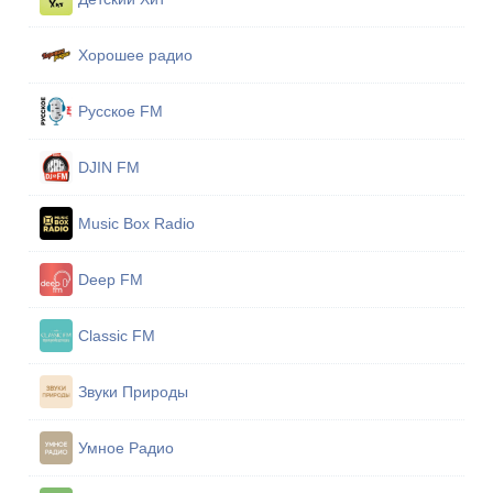
Хорошее радио
Русское FM
DJIN FM
Music Box Radio
Deep FM
Classic FM
Звуки Природы
Умное Радио